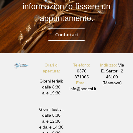
informazioni o fissare un
appuntamento.
Contattaci
Orari di
Telefono:
Indirizzo:
Via
apertura:
0376
E. Sartori, 2
371065
46100
Giorni feriali:
Email:
(Mantova)
dalle 8:30
info@bonesi.it
alle 19:30
Giorni festivi:
dalle 8:30
alle 12:30
e dalle 14:30
alle 19:30