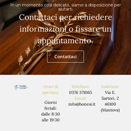
In un momento così delicato, siamo a disposizione per
aiutarti.
Contattaci per richiedere
informazioni o fissare un
appuntamento.
Contattaci
Orari di
Telefono:
Indirizzo:
apertura:
0376 371065
Via E.
Email:
Sartori, 2
Giorni
info@bonesi.it
46100
feriali:
(Mantova)
dalle 8:30
alle 19:30