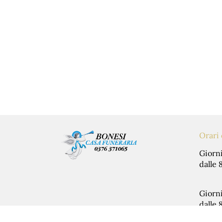
Contattaci per rich
Contattaci
Orari 
Giorni
dalle 
Giorni
dalle 
e dall