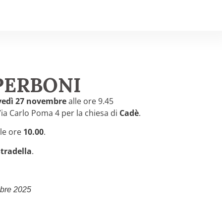
PERBONI
vedì 27 novembre
alle ore 9.45
Via Carlo Poma 4 per la chiesa di
Cadè
.
lle ore
10.00
.
tradella
.
mbre 2025