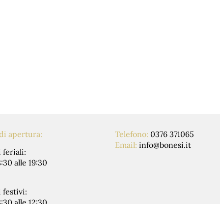
iedere informazioni o fissare un 
di apertura:
Telefono:
0376 371065
Email:
info@bonesi.it
 feriali:
8:30 alle 19:30
 festivi:
8:30 alle 12:30
e 14:30 alle 19:30