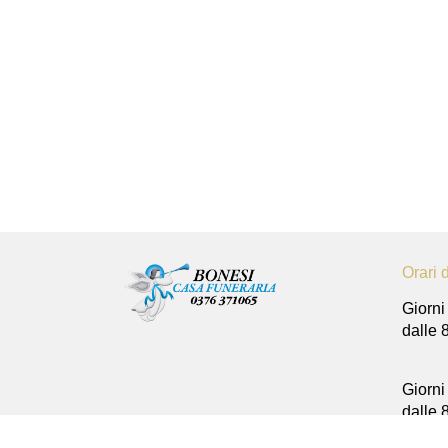
Contattaci per rich
Contattaci
Orari 
Giorni 
dalle 
Giorni 
dalle 
e dall