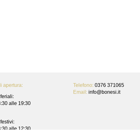
iedere informazioni o fissare un 
di apertura:
Telefono:
0376 371065
Email:
info@bonesi.it
feriali:
8:30 alle 19:30
festivi:
8:30 alle 12:30
e 14:30 alle 19:30