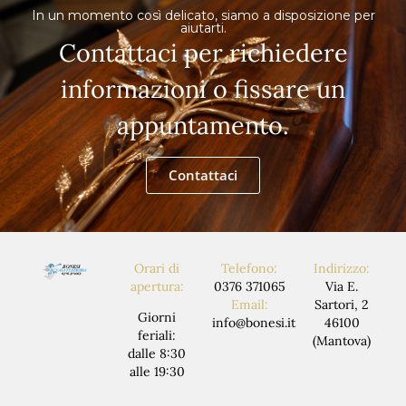
In un momento così delicato, siamo a disposizione per
aiutarti.
Contattaci per richiedere
informazioni o fissare un
appuntamento.
Contattaci
Orari di
Telefono:
Indirizzo:
apertura:
0376 371065
Via E.
Email:
Sartori, 2
Giorni
info@bonesi.it
46100
feriali:
(Mantova)
dalle 8:30
alle 19:30