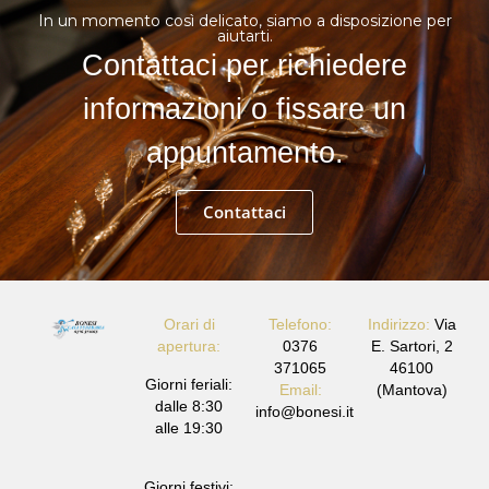
In un momento così delicato, siamo a disposizione per
aiutarti.
Contattaci per richiedere
informazioni o fissare un
appuntamento.
Contattaci
Orari di
Telefono:
Indirizzo:
Via
apertura:
0376
E. Sartori, 2
371065
46100
Giorni feriali:
Email:
(Mantova)
dalle 8:30
info@bonesi.it
alle 19:30
Giorni festivi: