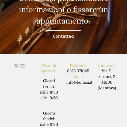
informazioni o fissare un
appuntamento.
Contattaci
Orari di
Telefono:
Indirizzo:
apertura:
0376 371065
Via E.
Email:
Sartori, 2
Giorni
info@bonesi.it
46100
feriali:
(Mantova)
dalle 8:30
alle 19:30
Giorni
festivi:
dalle 8:30