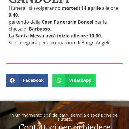
I funerali si svolgeranno
martedì 14 aprile
alle ore
9.40
,
partendo dalla
Casa Funeraria Bonesi
per la
chiesa di
Barbasso
.
La Santa Messa avrà inizio alle ore 10.00
.
Si proseguirà per il crematorio di Borgo Angeli.
Facebook
WhatsApp
In un momento così delicato, siamo a disposizione per
aiutarti.
Contattaci per richiedere