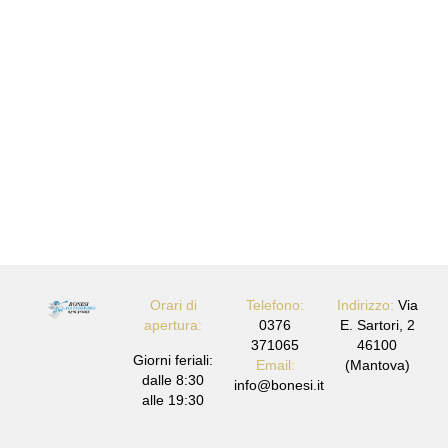
In un momento così delicato, siamo a disposizione per
aiutarti.
Contattaci per richiedere
informazioni o fissare un
appuntamento.
Contattaci
Orari di
Telefono:
Indirizzo:
Via
apertura:
0376
E. Sartori, 2
371065
46100
Giorni feriali:
Email:
(Mantova)
dalle 8:30
info@bonesi.it
alle 19:30