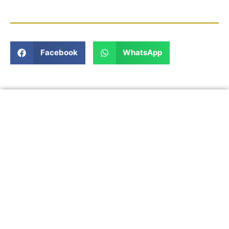
Facebook
WhatsApp
In un momento così delicato, siamo a disposizione per
aiutarti.
Contattaci per richiedere
informazioni o fissare un
appuntamento.
Contattaci