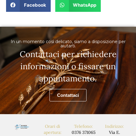
Facebook
WhatsApp
In un momento così delicato, siamo a disposizione per
aiutarti.
Contattaci per richiedere
informazioni o fissare un
appuntamento.
Contattaci
Orari di
Telefono:
Indirizzo:
apertura:
0376 371065
Via E.