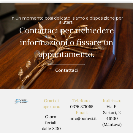
In un momento così delicato, siamo a disposizione per
aiutarti.
Contattaci per richiedere
informazioni o fissare un
appuntamento.
Contattaci
Orari di
Telefono:
Indirizzo:
apertura:
0376 371065
Via E.
Email:
Sartori, 2
Giorni
info@bonesi.it
46100
feriali:
(Mantova)
dalle 8:30