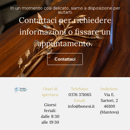
In un momento così delicato, siamo a disposizione per
aiutarti.
Contattaci per richiedere
informazioni o fissare un
appuntamento.
Contattaci
Orari di
Telefono:
Indirizzo:
apertura:
0376 371065
Via E.
Email:
Sartori, 2
Giorni
info@bonesi.it
46100
feriali:
(Mantova)
dalle 8:30
alle 19:30