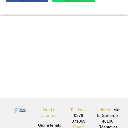
In un momento così delicato, siamo a disposizione per
aiutarti.
Contattaci per richiedere
informazioni o fissare un
appuntamento.
Contattaci
Orari di
Telefono:
Indirizzo:
Via
apertura:
0376
E. Sartori, 2
371065
46100
Giorni feriali:
Email:
(Mantova)